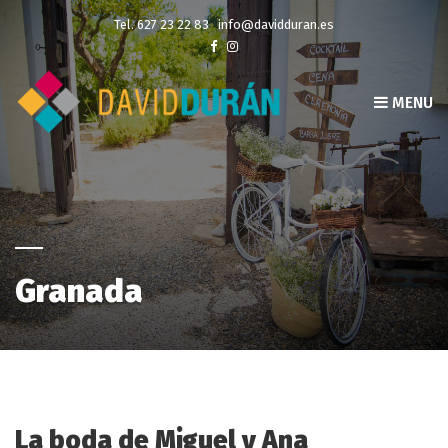
Tel. 627 23 22 83
info@davidduran.es
MENU
Granada
La boda de Miguel y Ana