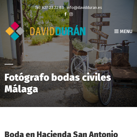
Tel. 627 23 22 83
info@davidduran.es
MENU
Fotógrafo bodas civiles
Málaga
Boda en Hacienda San Antonio